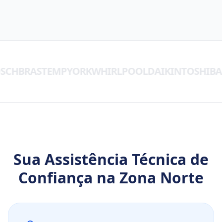
SCH
BRASTEMP
YORK
WHIRLPOOL
DAIKIN
TOSHIBA
Sua Assistência Técnica de
Confiança na Zona Norte